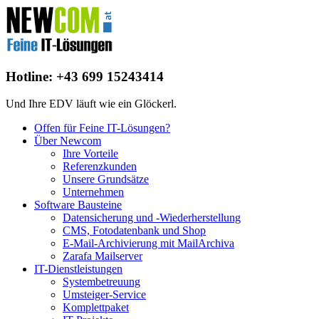
Hotline: +43 699 15243414
Und Ihre EDV läuft wie ein Glöckerl.
Offen für Feine IT-Lösungen?
Über Newcom
Ihre Vorteile
Referenzkunden
Unsere Grundsätze
Unternehmen
Software Bausteine
Datensicherung und -Wiederherstellung
CMS, Fotodatenbank und Shop
E-Mail-Archivierung mit MailArchiva
Zarafa Mailserver
IT-Dienstleistungen
Systembetreuung
Umsteiger-Service
Komplettpaket