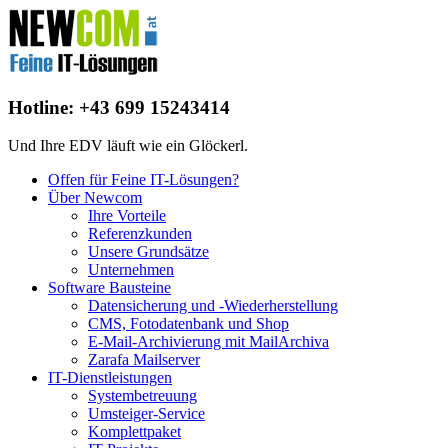
Hotline: +43 699 15243414
Und Ihre EDV läuft wie ein Glöckerl.
Offen für Feine IT-Lösungen?
Über Newcom
Ihre Vorteile
Referenzkunden
Unsere Grundsätze
Unternehmen
Software Bausteine
Datensicherung und -Wiederherstellung
CMS, Fotodatenbank und Shop
E-Mail-Archivierung mit MailArchiva
Zarafa Mailserver
IT-Dienstleistungen
Systembetreuung
Umsteiger-Service
Komplettpaket